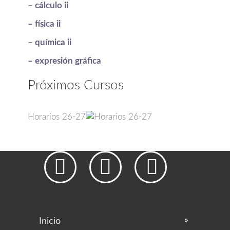
– cálculo ii
– física ii
– química ii
– expresión gráfica
Próximos Cursos
Horarios 26-27



Inicio