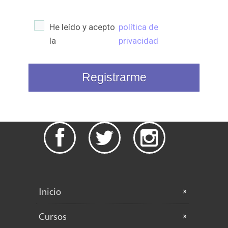
He leído y acepto
política de
la
privacidad
Registrarme



Inicio
Cursos