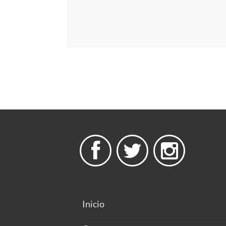



Inicio