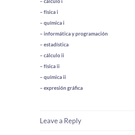
– cálculo i
– física i
– química i
– informática y programación
– estadística
– cálculo ii
– física ii
– química ii
– expresión gráfica
Leave a Reply