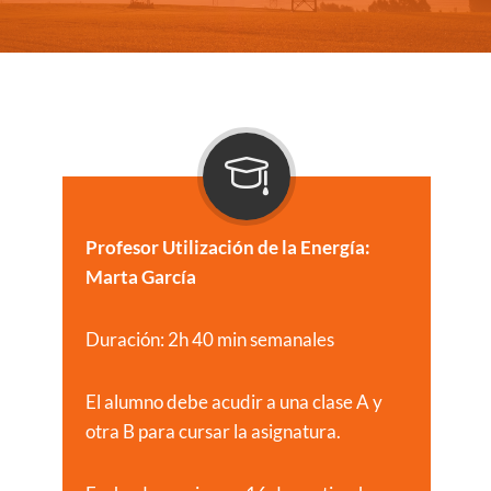
Profesor Utilización de la Energía:
Marta García
Duración: 2h 40 min semanales
El alumno debe acudir a una clase A y
otra B para cursar la asignatura.​