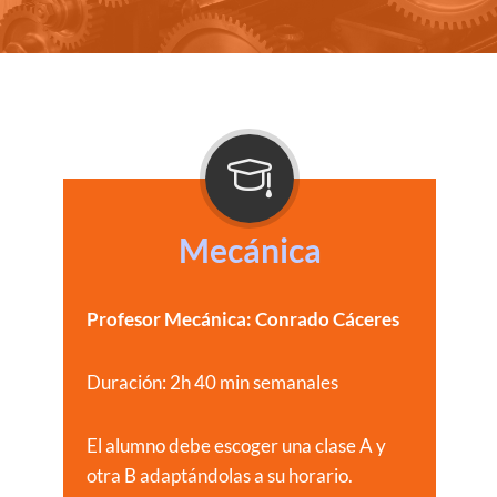
Mecánica
Profesor Mecánica: Conrado Cáceres
Duración: 2h 40 min semanales
El alumno debe escoger una clase A y
otra B adaptándolas a su horario.​