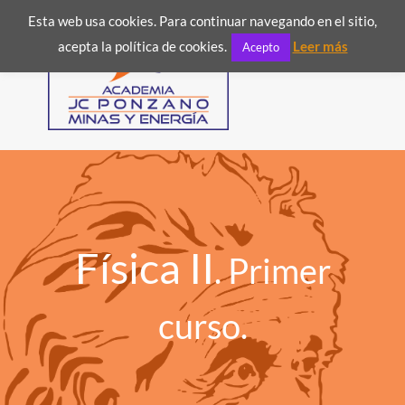
Esta web usa cookies. Para continuar navegando en el sitio,

acepta la política de cookies.
Leer más
Acepto
Física II
. Primer
curso.