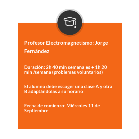
Profesor Electromagnetismo: Jorge
Fernández
Duración: 2h 40 min semanales + 1h 20
min /semana (problemas voluntarios)
El alumno debe escoger una clase A y otra
B adaptándolas a su horario
Fecha de comienzo: Miércoles 11 de
Septiembre